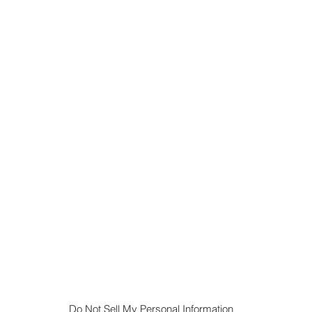
Financial Excellence | Entscheidungen
Financial Excellence | Investments
Financial Excellence | Organisation
Financial Excellence|Treasury Management
Schmerzpunktanalyse
Do Not Sell My Personal Information