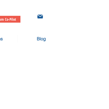
um Co-Pilot
ns
Blog