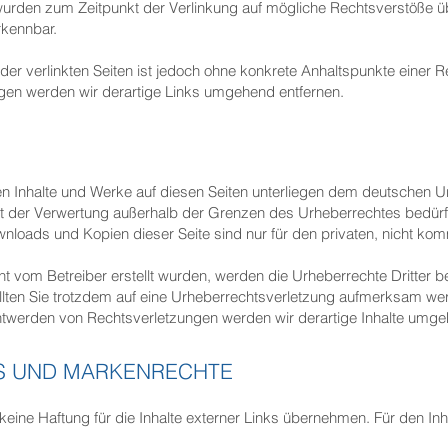
n wurden zum Zeitpunkt der Verlinkung auf mögliche Rechtsverstöße ü
rkennbar.
 der verlinkten Seiten ist jedoch ohne konkrete Anhaltspunkte einer 
en werden wir derartige Links umgehend entfernen.
ten Inhalte und Werke auf diesen Seiten unterliegen dem deutschen Ur
rt der Verwertung außerhalb der Grenzen des Urheberrechtes bedürf
ownloads und Kopien dieser Seite sind nur für den privaten, nicht ko
icht vom Betreiber erstellt wurden, werden die Urheberrechte Dritter
ollten Sie trotzdem auf eine Urheberrechtsverletzung aufmerksam wer
twerden von Rechtsverletzungen werden wir derartige Inhalte umge
S UND MARKENRECHTE
keine Haftung für die I
nhalte externer Links übe
rnehmen. Für den Inha