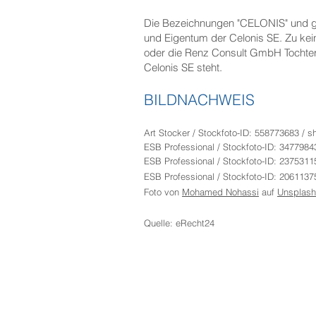
Die Bezeichnungen "CELONIS" und ge
und Eigentum der Celonis SE. Zu kei
oder die Renz Consult GmbH Tochterge
Celonis SE steht.
BILDNACHWEIS
Art Stocker
/
Stockfoto-ID: 558773683
/ s
ESB Professional
/ Stockfoto-ID: 3477984
ESB Professional
/ Stockfoto-ID: 2375311
ESB Professional
/ Stockfoto-ID: 2061137
Foto von
Mohamed Nohassi
auf
Unsplash
Quelle: eRecht24