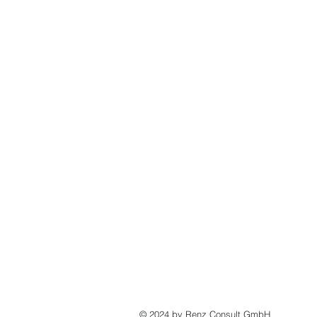
The Financial
Excellence
Company
© 2024 by Renz Consult GmbH